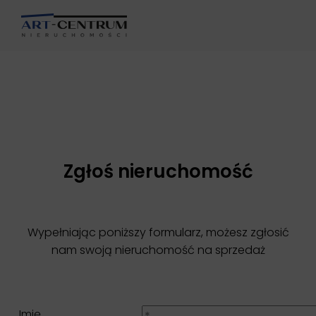
Art Centrum Nieruchomości
Zamoyskiego 2A/2
85-063 Bydgoszcz
52 520 66 77
Biuro@art-centrum.eu
Zgłoś nieruchomość
Wypełniając poniższy formularz, możesz zgłosić
nam swoją nieruchomość na sprzedaż
Imię