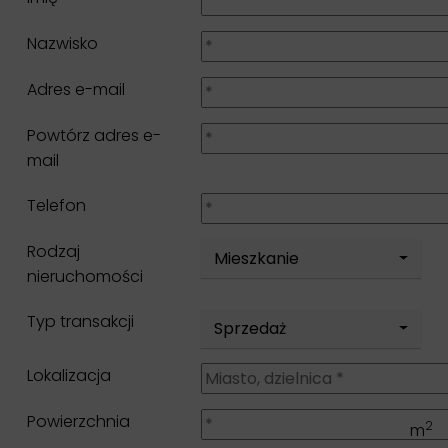
Nazwisko
Adres e-mail
Powtórz adres e-
mail
Telefon
Rodzaj
Mieszkanie
nieruchomości
Typ transakcji
Sprzedaż
Lokalizacja
Powierzchnia
2
m