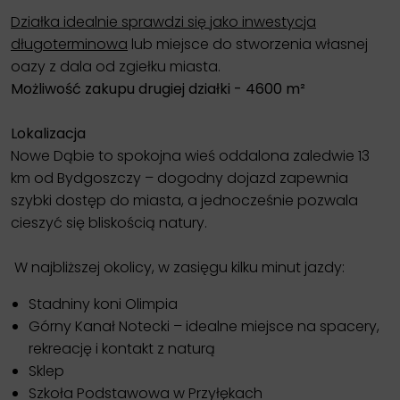
Działka idealnie sprawdzi się jako inwestycja
długoterminowa
lub miejsce do stworzenia własnej
oazy z dala od zgiełku miasta.
Możliwość zakupu drugiej działki - 4600 m²
Lokalizacja
Nowe Dąbie to spokojna wieś oddalona zaledwie 13
km od Bydgoszczy – dogodny dojazd zapewnia
szybki dostęp do miasta, a jednocześnie pozwala
cieszyć się bliskością natury.
W najbliższej okolicy, w zasięgu kilku minut jazdy:
Stadniny koni Olimpia
Górny Kanał Notecki – idealne miejsce na spacery,
rekreację i kontakt z naturą
Sklep
Szkoła Podstawowa w Przyłękach