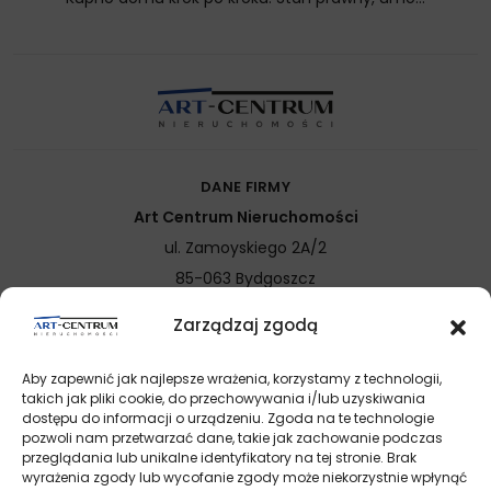
DANE FIRMY
Art Centrum Nieruchomości
ul. Zamoyskiego 2A/2
85-063
Bydgoszcz
Zarządzaj zgodą
KONTAKT
biuro@art-centrum.eu
Aby zapewnić jak najlepsze wrażenia, korzystamy z technologii,
+48 52 520 66 77
takich jak pliki cookie, do przechowywania i/lub uzyskiwania
dostępu do informacji o urządzeniu. Zgoda na te technologie
pozwoli nam przetwarzać dane, takie jak zachowanie podczas
OBSERWUJ NAS
przeglądania lub unikalne identyfikatory na tej stronie. Brak
wyrażenia zgody lub wycofanie zgody może niekorzystnie wpłynąć
Ta strona używa plików cookies. Kontynuując przeglądanie