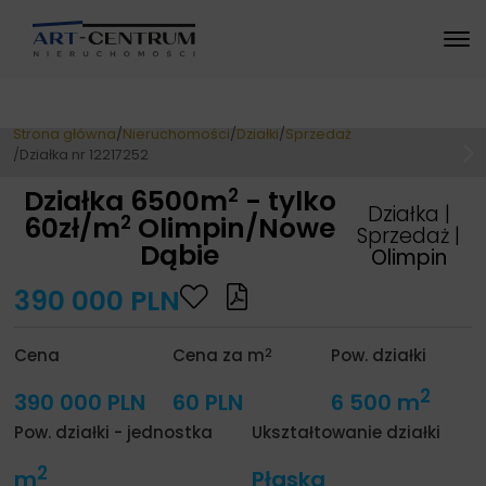
Strona główna
Nieruchomości
Działki
Sprzedaż
Działka nr 12217252
2
Działka 6500m
- tylko
Działka |
2
60zł/m
Olimpin/Nowe
Sprzedaż |
Dąbie
Olimpin
390 000 PLN
2
Cena
Cena za m
Pow. działki
2
390 000 PLN
60 PLN
6 500 m
Pow. działki - jednostka
Ukształtowanie działki
2
m
Płaska