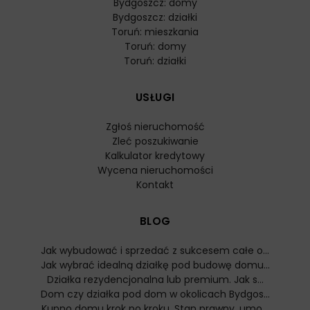
Bydgoszcz: domy
Bydgoszcz: działki
Toruń: mieszkania
Toruń: domy
Toruń: działki
USŁUGI
Zgłoś nieruchomość
Zleć poszukiwanie
Kalkulator kredytowy
Wycena nieruchomości
Kontakt
BLOG
Jak wybudować i sprzedać z sukcesem całe o...
Jak wybrać idealną działkę pod budowę domu...
Działka rezydencjonalna lub premium. Jak s...
Dom czy działka pod dom w okolicach Bydgos...
Kupno domu krok po kroku. Stan prawny, umo...