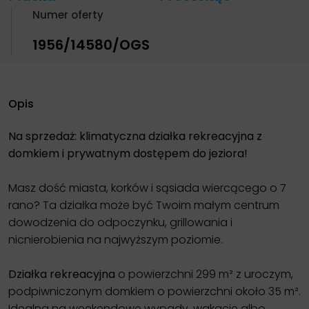
Numer oferty
1956/14580/OGS
Opis
Na sprzedaż: klimatyczna działka rekreacyjna z
domkiem i prywatnym dostępem do jeziora!
Masz dość miasta, korków i sąsiada wiercącego o 7
rano? Ta działka może być Twoim małym centrum
dowodzenia do odpoczynku, grillowania i
nicnierobienia na najwyższym poziomie.
Działka rekreacyjna
o powierzchni 299 m² z uroczym,
podpiwniczonym domkiem o powierzchni około 35 m².
Idealna na weekendowe wypady, wakacje albo