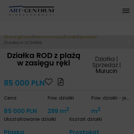
Strona główna
Nieruchomości
Działki
Sprzedaż
Działka nr 12734896
Działka ROD z plażą
Działka |
w zasięgu ręki
Sprzedaż |
Murucin
85 000 PLN
Cena
Pow. działki
Pow. działki - jednostka
2
2
85 000 PLN
299 m
m
Ukształtowanie działki
Kształt działki
Płaska
Prostokąt