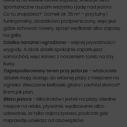
spontaniczne rzucam wszystko i jadę nad jezioro.
Co tu znajdziesz? Domek ok. 35 m² – przytulny i
funkcjonalny, dodatkowo podpiwniczony, więc jest
gdzie schować rowery, sprzęt wędkarski albo zapasy
na grilla.
Działka narożna i ogrodzona
– więcej prywatności i
wygody. A obok działki spokojnie zaparkujesz
samochód, więc koniec z noszeniem toreb na trzy
kursy.
Zagospodarowany teren przy jeziorze
– właściciele
działek mają dostęp do własnej plaży z miejscem na
ognisko. Wieczorne kiełbaski, gitara i zachód słońca?
Brzmi jak plan.
Blisko jeziora
– kilka kroków i jesteś na plaży. Idealne
miejsce na relaks, pływanie, wędkowanie albo
udawanie, że tylko odpoczywasz, podczas gdy
naprawdę uciekasz od obowiązków.