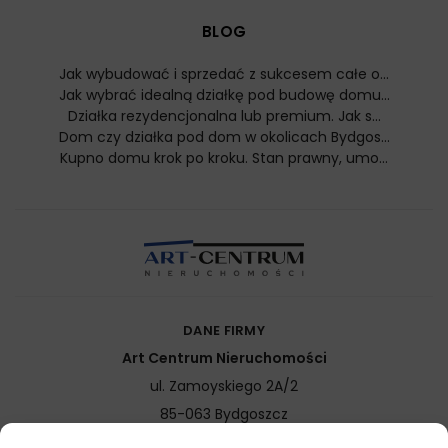
BLOG
Jak wybudować i sprzedać z sukcesem całe o...
Jak wybrać idealną działkę pod budowę domu...
Działka rezydencjonalna lub premium. Jak s...
Dom czy działka pod dom w okolicach Bydgos...
Kupno domu krok po kroku. Stan prawny, umo...
DANE FIRMY
Art Centrum Nieruchomości
ul. Zamoyskiego 2A/2
85-063
Bydgoszcz