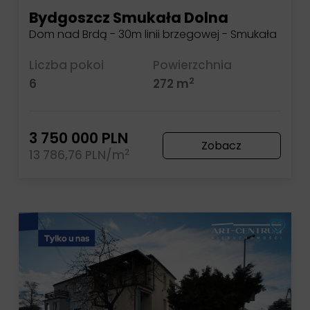
Bydgoszcz Smukała Dolna
Dom nad Brdą - 30m linii brzegowej - Smukała
Liczba pokoi
Powierzchnia
2
6
272 m
3 750 000 PLN
Zobacz
2
13 786,76 PLN/m