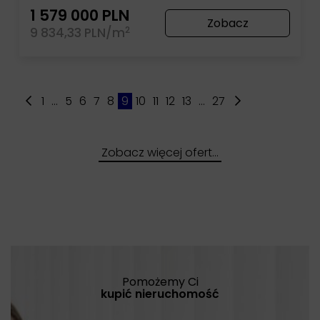
1 579 000 PLN
Zobacz
2
9 834,33 PLN/m
1
...
5
6
7
8
9
10
11
12
13
...
27
Zobacz więcej ofert…
Pomożemy Ci
kupić nieruchomość