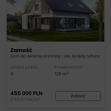
Zamość
Dom do własnej aranżacji – las, spokój, natura
Liczba pokoi
Powierzchnia
2
5
126 m
455 000 PLN
Zobacz
2
3 611,11 PLN/m