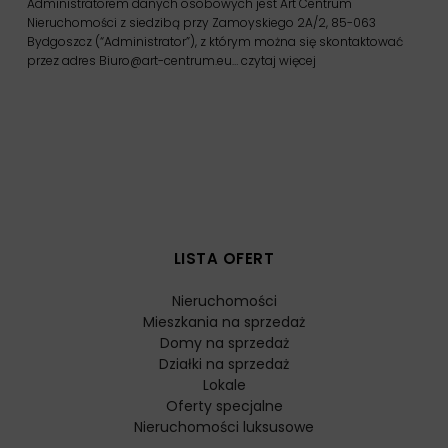
Administratorem danych osobowych jest Art Centrum
Nieruchomości z siedzibą przy Zamoyskiego 2A/2, 85-063
Bydgoszcz (“Administrator”), z którym można się skontaktować
przez adres Biuro@art-centrum.eu…
czytaj więcej
LISTA OFERT
Nieruchomości
Mieszkania na sprzedaż
Domy na sprzedaż
Działki na sprzedaż
Lokale
Oferty specjalne
Nieruchomości luksusowe