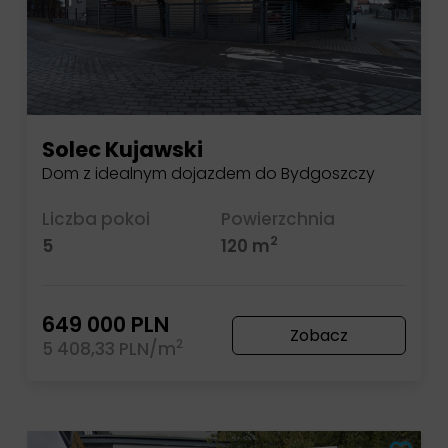
Solec Kujawski
Dom z idealnym dojazdem do Bydgoszczy
Liczba pokoi
Powierzchnia
2
5
120 m
649 000 PLN
Zobacz
2
5 408,33 PLN/m